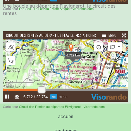
Une boucle au départ de Flavignerot, le circuit des
Carte pour
La Cude - Le Leuzeu - Mont Afrique
-
visorando.com
rentes
Carte pour
Circuit des Rentes au départ de Flavignerot
-
visorando.com
accueil
randonner